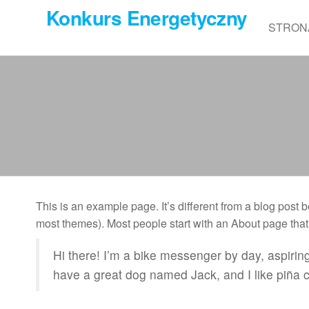
Przejdź
Konkurs Energetyczny
do
STRON
treści
This is an example page. It’s different from a blog post b
most themes). Most people start with an About page that in
Hi there! I’m a bike messenger by day, aspiring 
have a great dog named Jack, and I like piña co