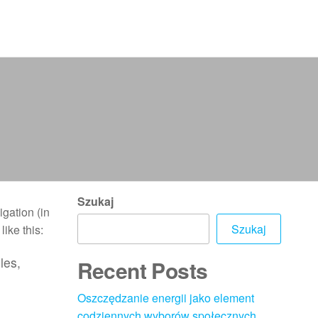
Szukaj
igation (in
Szukaj
ike this:
les,
Recent Posts
Oszczędzanie energii jako element
codziennych wyborów społecznych