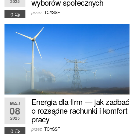
wyborów społecznych
2025
przez
TCYSSF
0
Energia dla firm — jak zadbać
MAJ
08
o rozsądne rachunki i komfort
pracy
2025
przez
TCYSSF
0